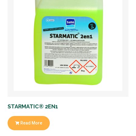
S
STARMATIC® 2EN1
Read More