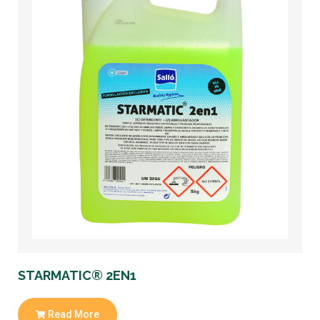
S
STARMATIC® 2EN1
Read More