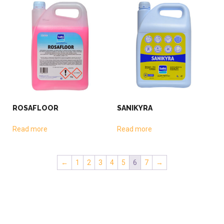
ROSAFLOOR
SANIKYRA
Read more
Read more
←
1
2
3
4
5
6
7
→